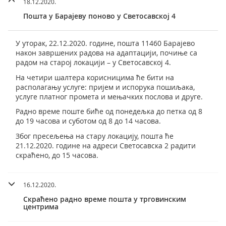
18.12.2020.
Пошта у Барајеву поново у Светосавској 4
У уторак, 22.12.2020. године, пошта 11460 Барајево
након завршених радова на адаптацији, почиње са
радом на старој локацији – у Светосавској 4.
На четири шалтера корисницима ће бити на
располагању услуге: пријем и испорука пошиљака,
услуге платног промета и мењачких послова и друге.
Радно време поште биће од понедељка до петка од 8
до 19 часова и суботом од 8 до 14 часова.
Због пресељења на стару локацију, пошта ће
21.12.2020. године на адреси Светосавска 2 радити
скраћено, до 15 часова.
16.12.2020.
Скраћено радно време пошта у трговинским
центрима