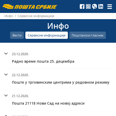
Пошта
Србије
Инфо
/
Сервисне информације
Инфо
д.о.о.
Вести
Сервисне информације
Поштански гласник
23.12.2020.
Радно време пошта 25. децембра
22.12.2020.
Поште у трговинским центрима у редовном режиму
21.12.2020.
Пошта 21118 Нови Сад на новој адреси