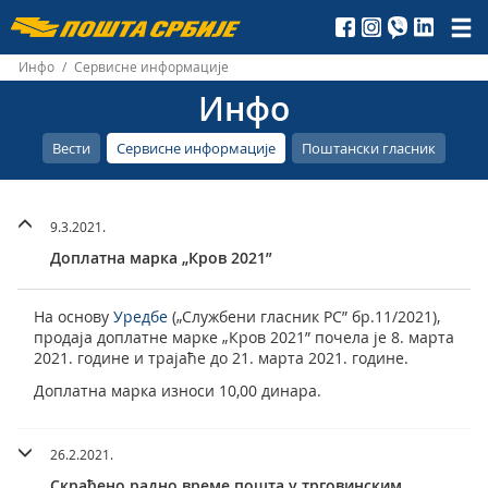
Пошта
Србије
Инфо
/
Сервисне информације
Инфо
д.о.о.
Вести
Сервисне информације
Поштански гласник
9.3.2021.
Доплатна марка „Кров 2021”
На основу
Уредбе
(„Службени гласник РС” бр.11/2021),
продаја доплатне марке „Кров 2021” почела је 8. марта
2021. године и трајаће до 21. марта 2021. године.
Доплатна марка износи 10,00 динара.
26.2.2021.
Скраћено радно време пошта у трговинским