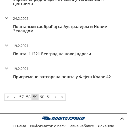
центрима
24.2.2021.
Поштански саобраћај са Аустралијом и Новим
Зеландом
19.2.2021.
Пошта 11221 Београд на новој адреси
19.2.2021.
Привремено затворена пошта у Фејеш Кларе 42
«
‹
57
58
59
60
61
›
»
О нама
Информатор о раду
Јавне набавке
Локације