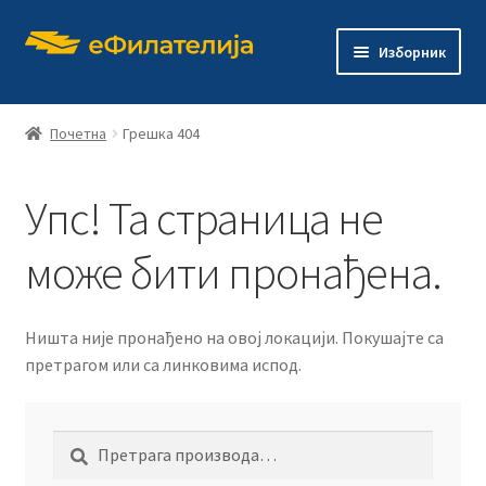
Прескочи
Скочи
Изборник
на
на
навигацију
садржај
Почетна
Грешка 404
Упс! Та страница не
Почетна
може бити пронађена.
Продавница
Проши
О филателији
Ништа није пронађено на овој локацији. Покушајте са
подређ
претрагом или са линковима испод.
изборн
Проши
Издања
подређ
изборн
Претрага
Претражи
Контакт
за: