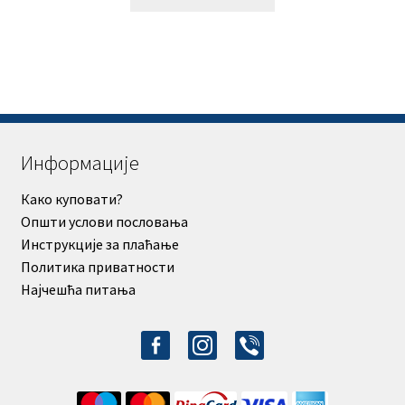
Информације
Како куповати?
Општи услови пословања
Инструкције за плаћање
Политика приватности
Најчешћа питања
facebook-
instagram
viber
alt