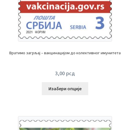
Вратимо загрљај – вакцинацијом до колективног имунитета
3,00
рсд
Изабери опције