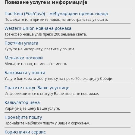
Повезане услуге и информације
ПостКеш (
PostCash
) – међународни пренос новца
Пошаљите или примите новац из иностранства у пошти.
Western Union новчана дознака
Трансфер новца у/из преко 200 земаља света.
ПостФин уплата
Купујте на интернету, платите у пошти.
Мењачки послови
Мењајте новац, не мењајте место.
Банкомати у пошти
Услуге банкомата доступне су на преко 70 локација у Србији.
Пратите статус Ваше упутнице
Информишите се о статусу Ваше новчане пошиљке.
Калкулатор цена
Израчунајте цену Ваше услуге.
Пронађите пошту
Пронађите најближу пошту у Вашем окружењу.
Кориснички сервис