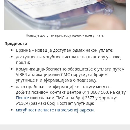
Услуге за Банку Поштанску штедионицу а. д.
Мобилна апликација Поште Србије
Правилно адресовање
Специфичне услуге
Продаја, издавање и закуп непокретности
Поштански адресни код (ПАК)
Поште Pet friendly
Новац је доступан примаоцу одмах након уплате.
Списак забрањених артикала за увоз
Продаја и преконфигурација ТАГ уређаја
Предности
Пуномоћје за уручење поштанских пошиљака
Брзина – новац је доступан одмах након уплате;
доступност – могућност исплате на шалтеру у свакој
пошти;
Комуникација-бесплатно обавештење о уплати путем
VIBER апликације или СМС поруке , са бројем
упутнице и информацијама о подизању;
лако праћење – информације о статусу могу се
добити позивом Контакт центра 011 3607 500, на сајту
Поште
или слањем СМС-а на број 2377 у формату:
PUSTA
(размак) број ПостНет упутнице;
могућност исплате на жељеној адреси
.