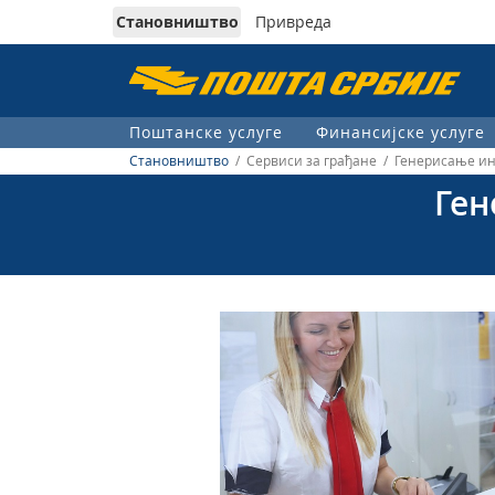
Становништво
Привреда
Пошта
Србије
Поштанске услуге
Финансијске услуге
д.о.о.
Становништво
/ Сервиси за грађане / Генерисање ин
Ген