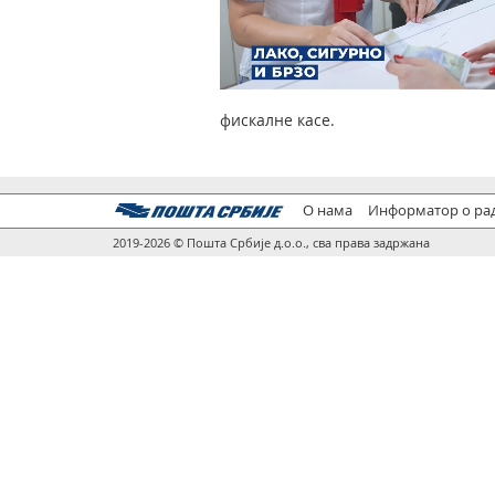
фискалне касе.
О нама
Информатор о ра
2019-2026 © Пошта Србије д.о.о., сва права задржана