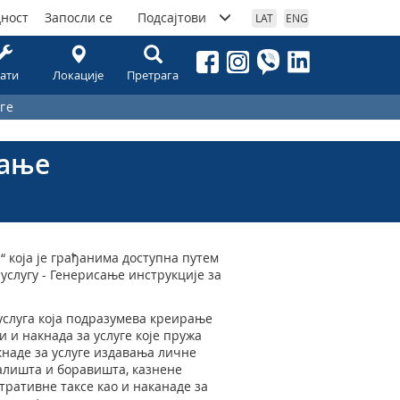
дност
Запосли се
Подсајтови
LAT
ENG
ати
Локације
Претрага
ге
ћање
 која је грађанима доступна путем
 услугу - Генерисање инструкције за
услуга која подразумева креирање
 и накнада за услуге које пружа
наде за услуге издавања личне
валишта и боравишта, казнене
ративне таксе као и наканаде за