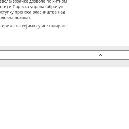
зволе/возачке дозволе по хитном
сти) и Пореска управа (обрачун
оступку преноса власништва над
ловна возила).
лтерима на којима су инсталиране