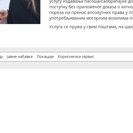
услугу издавања пасоша/саобраћајне до
поступку без приложеног доказа о хитно
пореза на пренос апсолутних права у п
употребљиваним моторним возилима-по
Услуга се пружа у свим поштама, на ша
ду
Јавне набавке
Локације
Кориснички сервис