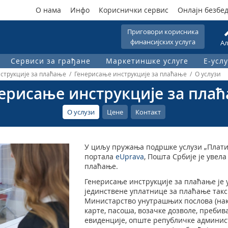
О нама
Инфо
Кориснички сервис
Онлајн безбе
Приговори корисника
финансијских услуга
Ал
Сервиси за грађане
Маркетиншке услуге
Е-услу
струкције за плаћање / Генерисање инструкције за плаћање / О услузи
ерисање инструкције за пла
О услузи
Цене
Контакт
У циљу пружања подршке услузи „Плати“
портала
eUprava
, Пошта Србије је увела
плаћање.
Генерисање инструкције за плаћање је 
јединствене уплатнице за плаћање такси
Министарство унутрашњих послова (нак
карте, пасоша, возачке дозволе, преби
евиденције, опште републичке админист