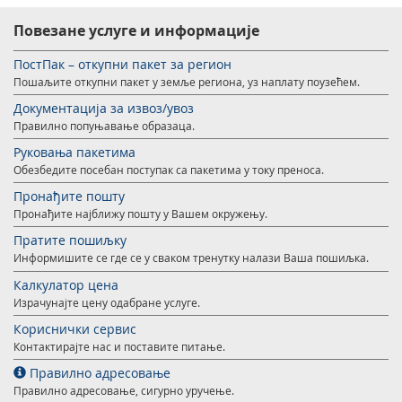
Услуге за Банку Поштанску штедионицу а. д.
Мобилна апликација Поште Србије
Повезане услуге и информације
Правилно адресовање
Специфичне услуге
Продаја, издавање и закуп непокретности
ПостПак – откупни пакет за регион
Поштански адресни код (ПАК)
Пошаљите откупни пакет у земље региона, уз наплату поузећем.
Поште Pet friendly
Документација за извоз/увоз
Списак забрањених артикала за увоз
Продаја и преконфигурација ТАГ уређаја
Правилно попуњавање образаца.
Пуномоћје за уручење поштанских пошиљака
Руковања пакетима
Обезбедите посебан поступак са пакетима у току преноса.
Пронађите пошту
Пронађите најближу пошту у Вашем окружењу.
Пратите пошиљку
Информишите се где се у сваком тренутку налази Ваша пошиљка.
Калкулатор цена
Израчунајте цену одабране услуге.
Кориснички сервис
Контактирајте нас и поставите питање.
Правилно адресовање
Правилно адресовање, сигурно уручење.