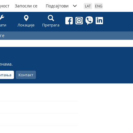
дност
Запосли се
Подсајтови
LAT
ENG
ати
Локације
Претрага
ге
енама.
питања
Контакт