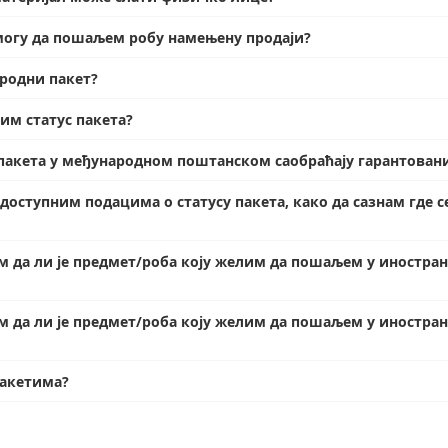
 могу да пошаљем робу намењену продаји?
ародни пакет?
тим статус пакета?
 пакета у међународном поштанском саобраћају гарантован
оступним подацима о статусу пакета, како да сазнам где се
 да ли је предмет/роба коју желим да пошаљем у иностран
м да ли је предмет/роба коју желим да пошаљем у иностран
пакетима?