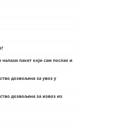
и?
 налази пакет који сам послао и
ство дозвољена за увоз у
ство дозвољена за извоз из