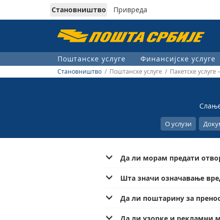
Становништво
Привреда
Пошта
Србије
Поштанске услуге
Финансијске услуге
д.о.о.
Становништво
/ Поштанске услуге / Пакетске услуге
Слање
О услузи
Доку
Да ли морам предати отво
Шта значи означавање вре
Да ли поштарину за прено
Да ли узорке и рекламни 