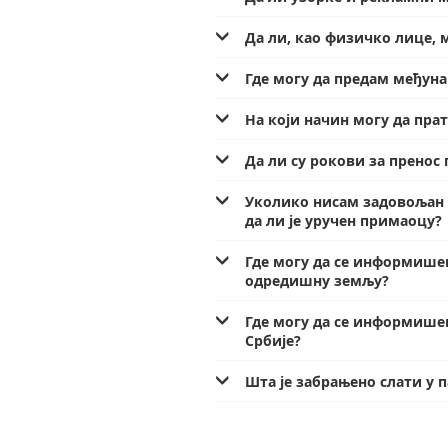
Да ли, као физичко лице,
Где могу да предам међун
На који начин могу да пра
Да ли су рокови за пренос
Уколико нисам задовољан д
да ли је уручен примаоцу?
Где могу да се информишем
одредишну земљу?
Где могу да се информише
Србије?
Шта је забрањено слати у 