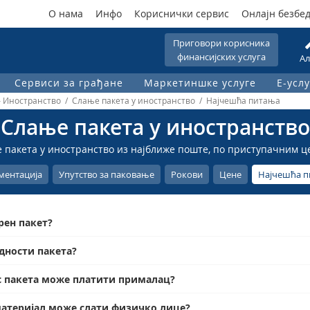
О нама
Инфо
Кориснички сервис
Онлајн безбе
Приговори корисника
финансијских услуга
Ал
Сервиси за грађане
Маркетиншке услуге
Е-услу
 – Иностранство / Слање пакета у иностранство / Најчешћа питања
Слање пакета у иностранство
 пакета у иностранство из најближе поште, по приступачним ц
ментација
Упутство за паковање
Рокови
Цене
Најчешћа 
рен пакет?
дности пакета?
с пакета може платити прималац?
материјал може слати физичко лице?