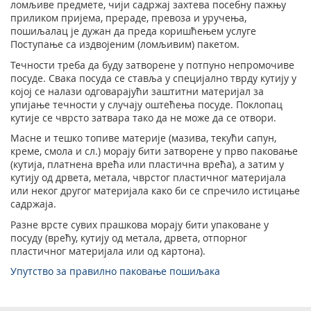
ломљиве предмете, чији садржај захтева посебну пажњу
приликом пријема, прераде, превоза и уручења,
пошиљалац је дужан да преда коришћењем услуге
Поступање са издвојеним (ломљивим) пакетом.
Течности треба да буду затворене у потпуно непромочиве
посуде. Свака посуда се ставља у специјално тврду кутију у
којој се налази одговарајући заштитни материјал за
упијање течности у случају оштећења посуде. Поклопац
кутије се чврсто затвара тако да не може да се отвори.
Масне и тешко топиве материје (мазива, текући сапун,
креме, смола и сл.) морају бити затворене у прво паковање
(кутија, платнена врећа или пластична врећа), а затим у
кутију од дрвета, метала, чврстог пластичног материјала
или неког другог материјала како би се спречило истицање
садржаја.
Разне врсте сувих прашкова морају бити упаковане у
посуду (врећу, кутију од метала, дрвета, отпорног
пластичног материјала или од картона).
Упутство за правилно паковање пошиљака