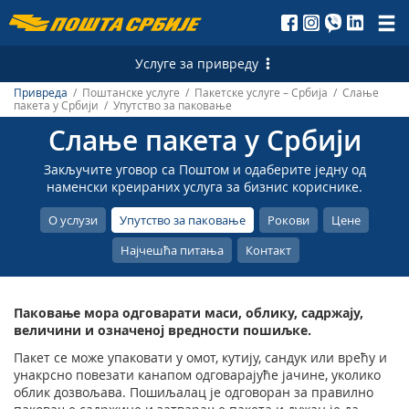
Пошта
Србије
Услуге за привреду
д.о.о.
Привреда
/ Поштанске услуге / Пакетске услуге – Србија / Слање
Поштанске услуге
пакета у Србији / Упутство за паковање
Слање пакета у Србији
Писмоносне услуге - Србија
Финансијске услуге
Закључите уговор са Поштом и одаберите једну од
Писмоносне услуге - Иностранство
Платни промет
Логистичке услуге
наменски креираних услуга за бизнис кориснике.
Пакетске услуге – Србија
Трансфер новца – Србија
Бизнис сервис
Маркетиншке услуге
О услузи
Упутство за паковање
Рокови
Цене
Пакетске услуге – Иностранство
ПостФин
Превоз и складиштење
Директни маркетинг
Е-услуге
Најчешћа питања
Контакт
Експрес услуге – Србија
Услуге за банке
Продаја, издавање и закуп непокретности
Персонализована поштанска марка
Електронски сертификати и временски жигови
Паковање мора одговарати маси, облику, садржају,
Експрес услуге – Иностранство
Каталошка продаја
СМС сервиси
Евидентирање и одржавања адресних података
величини и означеној вредности пошиљке.
Телеграм – Србија
ПостФин поруџбина
Штампарија Поште Србије
еПоштар
Пакет се може упаковати у омот, кутију, сандук или врећу и
унакрсно повезати канапом одговарајуће јачине, уколико
Телеграм – Иностранство
Хибридна пошта
Оглашавање у Пошти
Апликативна решења Поште Србије
облик дозвољава. Пошиљалац је одговоран за правилно