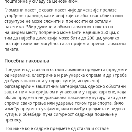
поштарина у складу са Ценовником.
Гломазни пакет је сваки пакет чије димензије прелазе
утврђене границе, као и онај који се због свог облика или
структуре не може сложити и преносити са осталим
пакетима. Збир дужине и обима гломазног пакета на
најширем месту попречно може бити највише 350 цм, с
тим да највећа димензија може бити до 200 цм, уколико
постоје техничке могућности за пријем и пренос гломазног
пакета.
Посебна паковања
Предмети од стакла и остали ломљиви предмети (предмети
од керамике, електрична и рачунарска опрема и др.) треба
да буду запаковани у тврдој кутији, испуњеној
одговарајућим заштитним материјалом, односно обмотани
заштитним материјалом и упаковани у тврде картоне, када
облик предмета не дозвољава паковање у кутију, тако да се
спречи свако трење или ударање током транспорта, било
између предмета узајамно, или између предмета и зидова
кутије, и обезбеди пуна сигурност садржаја пошиљке у
преносу.
Пошиљке које садрже предмете од стакла и остале