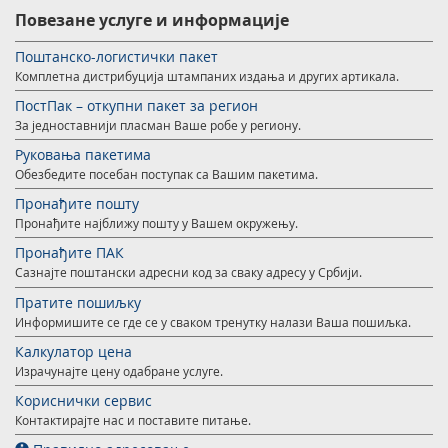
Повезане услуге и информације
Поштанско-логистички пакет
Комплетна дистрибуција штампаних издања и других артикала.
ПостПак – откупни пакет за регион
За једноставнији пласман Ваше робе у региону.
Руковања пакетима
Обезбедите посебан поступак са Вашим пакетима.
Пронађите пошту
Пронађите најближу пошту у Вашем окружењу.
Пронађите ПАК
Сазнајте поштански адресни код за сваку адресу у Србији.
Пратите пошиљку
Информишите се где се у сваком тренутку налази Ваша пошиљка.
Калкулатор цена
Израчунајте цену одабране услуге.
Кориснички сервис
Контактирајте нас и поставите питање.