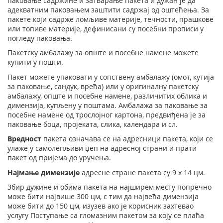
паковање садржине и затварање пакета и дужан је да
Подршка наградним играма
Географски информациони систем (ГИС)
адекватним паковањем заштити садржај од оштећења. За
пакете који садрже ломљиве материје, течности, прашкове
Правилно адресовање
Судске таксене марке
или топиве материје, дефинисани су посебни прописи у
погледу паковања.
Поштански адресни код (ПАК)
Пакетску амбалажу за опште и посебне намене можете
купити у пошти.
Списак забрањених артикала за увоз
Пакет можете упаковати у сопствену амбалажу (омот, кутија
Пуномоћје за уручење поштанских пошиљака
за паковање, сандук, врећа) или у оригиналну пакетску
амбалажу, опште и посебне намене, различитих облика и
димензија, купљену у поштама. Амбалажа за паковање за
посебне намене од трослојног картона, предвиђена је за
паковање боца, пројеката, слика, календара и сл.
Вредност
пакета означава се на адресници пакета, који се
улаже у самолепљиви џеп на адресној страни и прати
пакет од пријема до уручења.
Најмање димензије
адресне стране пакета су 9 x 14 цм.
Збир дужине и обима пакета на најширем месту попречно
може бити највише 300 цм, с тим да највећа димензија
може бити до 150 цм, изузев ако је корисник захтевао
услугу Поступање са гломазним пакетом за коју се плаћа