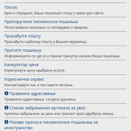
Подршка наградним играма
Географски информациони систем (ГИС)
Писмо
Брзо и поуздано, Ваше пошиљке стижу у сваки део света.
Правилно адресовање
Судске таксене марке
Препоручена писмоносна пошиљка
Поштански адресни код (ПАК)
Регистрована пошиљка са потврдама о пријему.
Пронађите пошту
Списак забрањених артикала за увоз
Пронађите најближу пошту у Вашем окружењу.
Пуномоћје за уручење поштанских пошиљака
Пратите пошиљку
Информишите се где се у сваком тренутку налази Ваша пошиљка.
Калкулатор цена
Израчунајте цену одабране услуге.
Кориснички сервис
Контактирајте нас и поставите питање.
Правилно адресовање
Правилно адресовање, сигурно уручење.
Списак забрањених артикала за увоз
Артикли забрањени за увоз или транзит кроз одређену земљу.
Рокови преноса писмоносних пошиљака за
иностранство