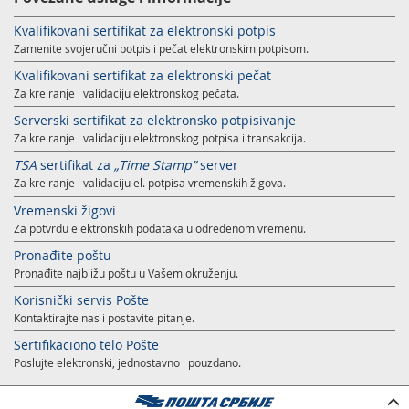
Kvalifikovani sertifikat za elektronski potpis
Zamenite svojeručni potpis i pečat elektronskim potpisom.
Kvalifikovani sertifikat za elektronski pečat
Za kreiranje i validaciju elektronskog pečata.
Serverski sertifikat za elektronsko potpisivanje
Za kreiranje i validaciju elektronskog potpisa i transakcija.
TSA
sertifikat za
„Time Stamp”
server
Za kreiranje i validaciju el. potpisa vremenskih žigova.
Vremenski žigovi
Za potvrdu elektronskih podataka u određenom vremenu.
Pronađite poštu
Pronađite najbližu poštu u Vašem okruženju.
Korisnički servis Pošte
Kontaktirajte nas i postavite pitanje.
Sertifikaciono telo Pošte
Poslujte elektronski, jednostavno i pouzdano.