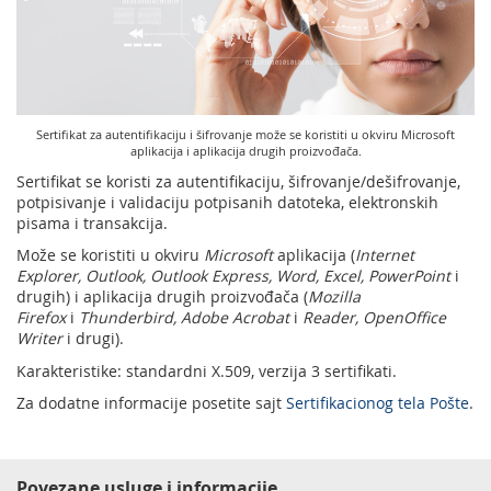
Podrška nagradnim igrama
Geografski informacioni sistem (GIS)
Pravilno adresovanje
Sudske taksene marke
Poštanski adresni kod (PAK)
Sertifikat za autentifikaciju i šifrovanje može se koristiti u okviru Microsoft
Spisak zabranjenih artikala za uvoz
aplikacija i aplikacija drugih proizvođača.
Punomoćje za uručenje poštanskih pošiljaka
Sertifikat se koristi za autentifikaciju, šifrovanje/dešifrovanje,
potpisivanje i validaciju potpisanih datoteka, elektronskih
pisama i transakcija.
Može se koristiti u okviru
Microsoft
aplikacija (
Internet
Explorer, Outlook, Outlook Express, Word, Excel, PowerPoint
i
drugih) i aplikacija drugih proizvođača (
Mozilla
Firefox
i
Thunderbird, Adobe Acrobat
i
Reader, OpenOffice
Writer
i drugi).
Karakteristike: standardni X.509, verzija 3 sertifikati.
Za dodatne informacije posetite sajt
Sertifikacionog tela Pošte
.
Povezane usluge i informacije