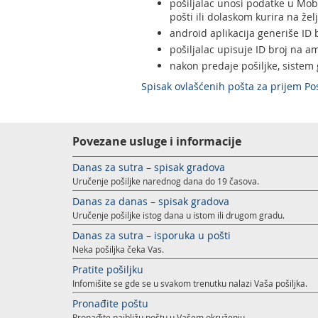
pošiljalac unosi podatke u Mobi
pošti ili dolaskom kurira na že
android aplikacija generiše ID 
pošiljalac upisuje ID broj na am
nakon predaje pošiljke, sistem 
Spisak ovlašćenih pošta za prijem Po
Povezane usluge i informacije
Danas za sutra – spisak gradova
Uručenje pošiljke narednog dana do 19 časova.
Danas za danas – spisak gradova
Uručenje pošiljke istog dana u istom ili drugom gradu.
Danas za sutra – isporuka u pošti
Neka pošiljka čeka Vas.
Pratite pošiljku
Infomišite se gde se u svakom trenutku nalazi Vaša pošiljka.
Pronađite poštu
Pronađite najbližu poštu u Vašem okruženju.