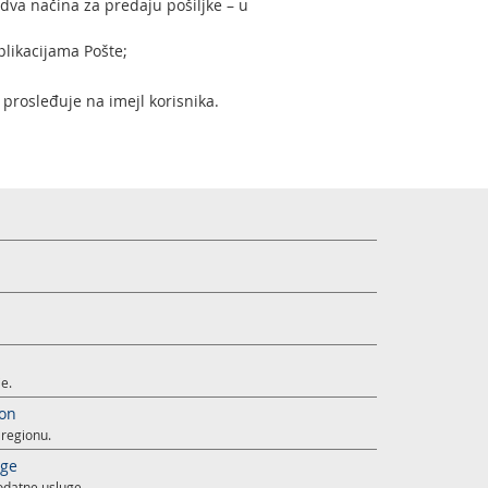
 dva načina za predaju pošiljke – u
plikacijama Pošte;
 prosleđuje na imejl korisnika.
e.
ion
 regionu.
uge
dodatne usluge.