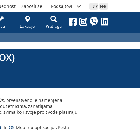
bednost
Zaposli se
Podsajtovi
ЋИР
ENG
lati
Lokacije
Pretraga
BOX)
OX)
prvenstveno je namenjena
eduzetnicima, zanatlijama,
 svima koji svoje proizvode plasiraju
d
ili
iOS
Mobilnu aplikaciju „Pošta