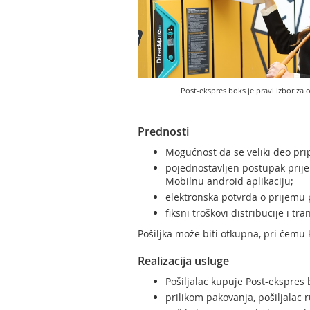
Post-ekspres boks je pravi izbor za 
Prednosti
Mogućnost da se veliki deo pri
pojednostavljen postupak prijem
Mobilnu android aplikaciju;
elektronska potvrda o prijemu p
fiksni troškovi distribucije i t
Pošiljka može biti otkupna, pri čemu 
Realizacija usluge
Pošiljalac kupuje Post-ekspres
prilikom pakovanja, pošiljala