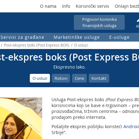
O nama
Info
Korisnički servis
Onlajn bez
Prigovori korisnika
finansijskih usluga
A
Servisi za građane
Marketinške usluge
E-usluge
/ Post-ekspres boks (Post Express BOX) / O usluzi
t-ekspres boks (Post Express 
Ekspresno lako.
O usluzi
Rokovi
Cene
Kontakt
Usluga Post-ekspres boks
(
Post Express B
korisnicima koji se bave e-trgovinom – pr
proizvođačima, tržnim centrima – odnosno,
prodajom preko interneta.
Pošaljite ekspres pošiljku koristeći
Androi
Srbije”.