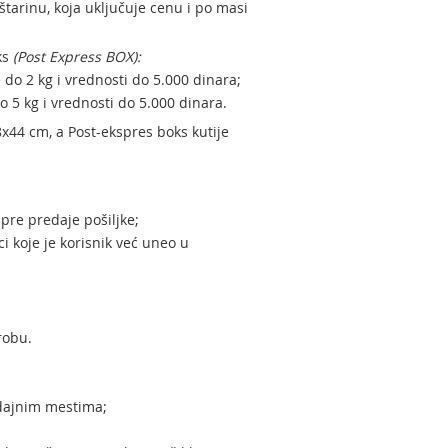
tarinu, koja uključuje cenu i po masi
ks
(Post Express BOX):
 do 2 kg i vrednosti do 5.000 dinara;
o 5 kg i vrednosti do 5.000 dinara.
x44 cm, a Post-ekspres boks kutije
pre predaje pošiljke;
i koje je korisnik već uneo u
robu.
odajnim mestima;
;