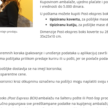
Kupovinom ambalaže, ujedno plaćate i poš
i vrednosti do 5.000 dinara.
U poštama možete kupiti Post-ekspres bo
tipiziranu kovertu,
za pošiljke mase
tipiziranu kutiju,
za pošiljke mase d
Dimenzije Post-ekspres boks koverte su 28
onlajn prodaju.
35x25x10 cm.
premnih koraka (pakovanje i unošenje podataka u aplikaciju) završi 
a pošiljaka prilikom predaje kuriru ili u pošti, jer se povlače podac
ošiljke dostavlja se na imejl korisnika;
ransparentne cene.
korisnici kroz otkupninu označenu na pošiljci mogu naplatiti svoju 
 boks
(
Post Express BOX)
ambalažu na šalteru pošte ili Post-šop pr
c ručno popunjava sve predštampane podatke na kupljenoj ambalaži