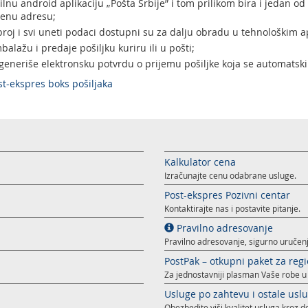
lnu android aplikaciju „Pošta Srbije” i tom prilikom bira i jedan od
ljenu adresu;
broj i svi uneti podaci dostupni su za dalju obradu u tehnološkim a
balažu i predaje pošiljku kuriru ili u pošti;
generiše elektronsku potvrdu o prijemu pošiljke koja se automatski
st-ekspres boks pošiljaka
Kalkulator cena
Izračunajte cenu odabrane usluge.
Post-ekspres Pozivni centar
Kontaktirajte nas i postavite pitanje.
Pravilno adresovanje
Pravilno adresovanje, sigurno uručenj
PostPak – otkupni paket za reg
Za jednostavniji plasman Vaše robe u
Usluge po zahtevu i ostale usl
Obezbedite viši kvalitet usluga kroz 