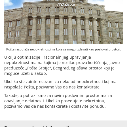
Usluge za Banku Poštansku štedionicu a. d.
Mobilna aplikacija Pošte Srbije
Pravilno adresovanje
Specifične usluge
Prodaja, izdavanje i zakup nepokretnosti
Poštanski adresni kod (PAK)
Pošte Pet friendly
Spisak zabranjenih artikala za uvoz
Prodaja i prekonfiguracija TAG uređaja
Punomoćje za uručenje poštanskih pošiljaka
Pošta raspolaže nepokretnostima koje se mogu izdavati kao poslovni prostori.
U cilju optimizacije i racionalnijeg upravljanja
nepokretnostima na kojima je nosilac prava korišćenja, Javno
preduzeće „Pošta Srbije”, Beograd, oglašava prostor koji je
moguće uzeti u zakup.
Ukoliko ste zainteresovani za neku od nepokretnosti kojima
raspolaže Pošta, pozivamo Vas da nas kontaktirate.
Takođe, u potrazi smo za novim poslovnim prostorima za
obavljanje delatnosti. Ukoliko posedujete nekretninu,
pozivamo Vas da nas kontaktirate i dostavite ponudu.