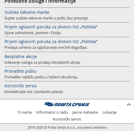
Povezane usluge i informacije
Sudske taksene marke
Kupite sudske taksene marke u pošti, bez provizije.
Prijem oglasnih poruka za dnevni list „Politika”
Izjave zahvalnosti, pomeni i čitulje.
Prijem oglasnih poruka za dnevni list „Politika”
Predaja zahteva za oglašavanje srećnih događaja.
Besplatne akcije
Izdavanje naloga za prodaju besplatnih akcija.
Pronađite poštu
Pronađite najbližu poštu u Vašem okruženju.
Korisnički servis
Kontaktirajte nas i postavite pitanje.
O nama
Informator o radu
Javne nabavke
Lokacije
Korisnički servis
2019-2026 © Pošta Srbije d.o.o., sva prava zadržana