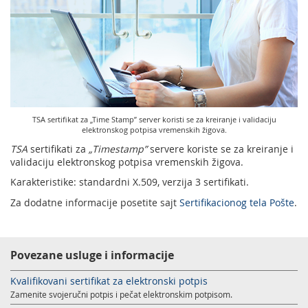
Podrška nagradnim igrama
Geografski informacioni sistem (GIS)
Pravilno adresovanje
Sudske taksene marke
Poštanski adresni kod (PAK)
Spisak zabranjenih artikala za uvoz
Punomoćje za uručenje poštanskih pošiljaka
TSA sertifikat za „Time Stamp” server koristi se za kreiranje i validaciju
elektronskog potpisa vremenskih žigova.
TSA
sertifikati za
„Timestamp
”
servere koriste se za kreiranje i
validaciju elektronskog potpisa vremenskih žigova.
Karakteristike: standardni X.509, verzija 3 sertifikati.
Za dodatne informacije posetite sajt
Sertifikacionog tela Pošte
.
Povezane usluge i informacije
Kvalifikovani sertifikat za elektronski potpis
Zamenite svojeručni potpis i pečat elektronskim potpisom.