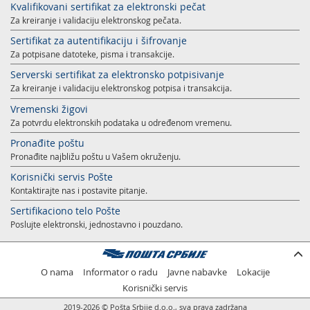
Kvalifikovani sertifikat za elektronski pečat
Za kreiranje i validaciju elektronskog pečata.
Sertifikat za autentifikaciju i šifrovanje
Za potpisane datoteke, pisma i transakcije.
Serverski sertifikat za elektronsko potpisivanje
Za kreiranje i validaciju elektronskog potpisa i transakcija.
Vremenski žigovi
Za potvrdu elektronskih podataka u određenom vremenu.
Pronađite poštu
Pronađite najbližu poštu u Vašem okruženju.
Korisnički servis Pošte
Kontaktirajte nas i postavite pitanje.
Sertifikaciono telo Pošte
Poslujte elektronski, jednostavno i pouzdano.
O nama
Informator o radu
Javne nabavke
Lokacije
Korisnički servis
2019-2026 © Pošta Srbije d.o.o., sva prava zadržana