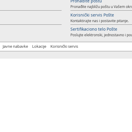
Pronađite poštu
Pronađite najbližu poštu u Vašem okr
Korisnički servis Pošte
Kontaktirajte nas i postavite pitanje.
Sertifikaciono telo Pošte
Poslujte elektronski, jednostavno i p
Javne nabavke
Lokacije
Korisnički servis