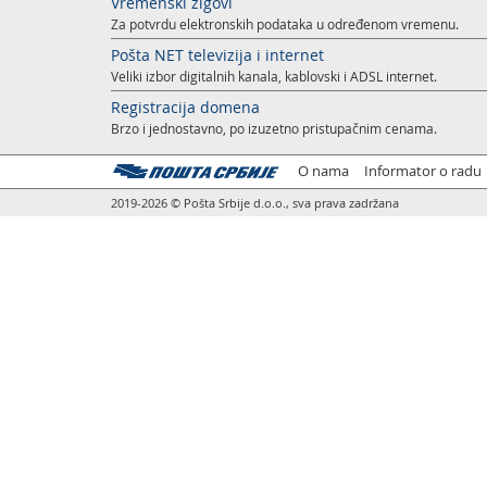
Vremenski žigovi
Za potvrdu elektronskih podataka u određenom vremenu.
Pošta NET televizija i internet
Veliki izbor digitalnih kanala, kablovski i ADSL internet.
Registracija domena
Brzo i jednostavno, po izuzetno pristupačnim cenama.
O nama
Informator o radu
2019-2026 © Pošta Srbije d.o.o., sva prava zadržana