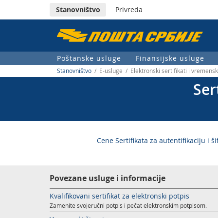
Stanovništvo
Privreda
Пошта
Србије
Poštanske usluge
Finansijske usluge
д.о.о.
Stanovništvo
/ E-usluge / Elektronski sertifikati i vremenski
Ser
Cene Sertifikata za autentifikaciju i š
Povezane usluge i informacije
Kvalifikovani sertifikat za elektronski potpis
Zamenite svojeručni potpis i pečat elektronskim potpisom.