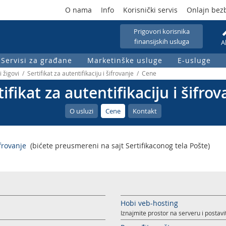
O nama
Info
Korisnički servis
Onlajn bez
Prigovori korisnika
finansijskih usluga
A
Servisi za građane
Marketinške usluge
E-usluge
 žigovi / Sertifikat za autentifikaciju i šifrovanje / Cene
tifikat za autentifikaciju i šifrov
O usluzi
Cene
Kontakt
ifrovanje
(bićete preusmereni na sajt Sertifikaconog tela Pošte)
Hobi veb-hosting
Iznajmite prostor na serveru i postavi