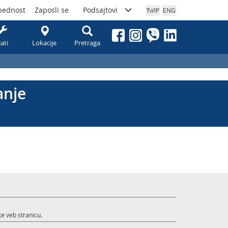
bednost
Zaposli se
Podsajtovi
ЋИР
ENG
lati
Lokacije
Pretraga
anje
te veb stranicu.