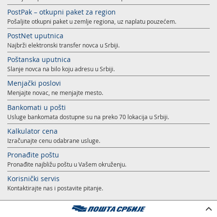
Usluge za Banku Poštansku štedionicu a. d.
Mobilna aplikacija Pošte Srbije
PostPak – otkupni paket za region
Pošaljite otkupni paket u zemlje regiona, uz naplatu pouzećem.
Pravilno adresovanje
Specifične usluge
Prodaja, izdavanje i zakup nepokretnosti
PostNet uputnica
Poštanski adresni kod (PAK)
Pošte Pet friendly
Najbrži elektronski transfer novca u Srbiji.
Poštanska uputnica
Spisak zabranjenih artikala za uvoz
Prodaja i prekonfiguracija TAG uređaja
Slanje novca na bilo koju adresu u Srbiji.
Punomoćje za uručenje poštanskih pošiljaka
Menjački poslovi
Menjajte novac, ne menjajte mesto.
Bankomati u pošti
Usluge bankomata dostupne su na preko 70 lokacija u Srbiji.
Kalkulator cena
Izračunajte cenu odabrane usluge.
Pronađite poštu
Pronađite najbližu poštu u Vašem okruženju.
Korisnički servis
Kontaktirajte nas i postavite pitanje.