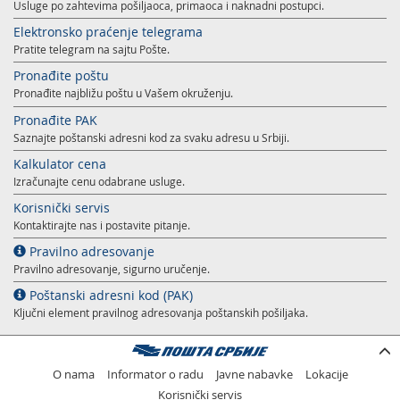
Usluge po zahtevima pošiljaoca, primaoca i naknadni postupci.
Elektronsko praćenje telegrama
Pratite telegram na sajtu Pošte.
Pronađite poštu
Pronađite najbližu poštu u Vašem okruženju.
Pronađite PAK
Saznajte poštanski adresni kod za svaku adresu u Srbiji.
Kalkulator cena
Izračunajte cenu odabrane usluge.
Korisnički servis
Kontaktirajte nas i postavite pitanje.
Pravilno adresovanje
Pravilno adresovanje, sigurno uručenje.
Poštanski adresni kod (PAK)
Ključni element pravilnog adresovanja poštanskih pošiljaka.
O nama
Informator o radu
Javne nabavke
Lokacije
Korisnički servis