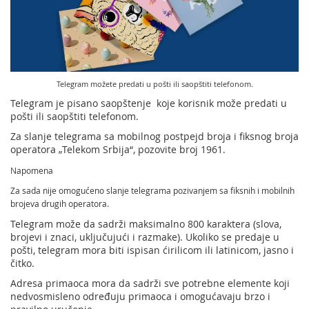
Usluge za Banku Poštansku štedionicu a. d.
Mobilna aplikacija Pošte Srbije
Pravilno adresovanje
Specifične usluge
Prodaja, izdavanje i zakup nepokretnosti
Poštanski adresni kod (PAK)
Pošte Pet friendly
Telegram možete predati u pošti ili saopštiti telefonom.
Spisak zabranjenih artikala za uvoz
Prodaja i prekonfiguracija TAG uređaja
Telegram je pisano saopštenje koje korisnik može predati u
Punomoćje za uručenje poštanskih pošiljaka
pošti ili saopštiti telefonom.
Za slanje telegrama sa mobilnog postpejd broja i fiksnog broja
operatora „Telekom Srbija“, pozovite broj 1961.
Napomena
Za sada nije omogućeno slanje telegrama pozivanjem sa fiksnih i mobilnih
brojeva drugih operatora.
Telegram može da sadrži maksimalno 800 karaktera (slova,
brojevi i znaci, uključujući i razmake). Ukoliko se predaje u
pošti, telegram mora biti ispisan ćirilicom ili latinicom, jasno i
čitko.
Adresa primaoca mora da sadrži sve potrebne elemente koji
nedvosmisleno određuju primaoca i omogućavaju brzo i