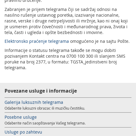
pravilno uručenje.
Zabranjen je prijem telegrama čiji se sadržaj odnosi na
nasilno rušenje ustavnog poretka, izazivanje nacionalne,
rasne, verske i druge netrpeljivosti ili mržnje, kao ni onaj koji
je usmeren protiv čovečnosti i međunarodnog prava, života i
tela, časti i ugleda i opšte bezbednosti i imovine.
Elektronsko praćenje telegrama
omogućeno je na sajtu Pošte.
Informacije o statusu telegrama takođe se mogu dobiti
pozivanjem Kontakt centra na 0700 100 300 ili slanjem SMS
poruke na broj 2377, u formatu: TGSTA_jedinstveni broj
telegrama.
Povezane usluge i informacije
Galerija luksuznih telegrama
Odaberite luksuzni obrazac ili muzičku čestitiku.
Posebne usluge
Odaberite način saopštavanja Vašeg telegrama.
Usluge po zahtevu