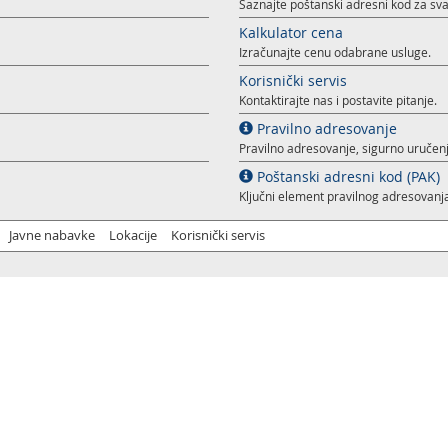
Saznajte poštanski adresni kod za sva
Kalkulator cena
Izračunajte cenu odabrane usluge.
Korisnički servis
Kontaktirajte nas i postavite pitanje.
Pravilno adresovanje
Pravilno adresovanje, sigurno uručenj
Poštanski adresni kod (PAK)
Ključni element pravilnog adresovanja
Javne nabavke
Lokacije
Korisnički servis