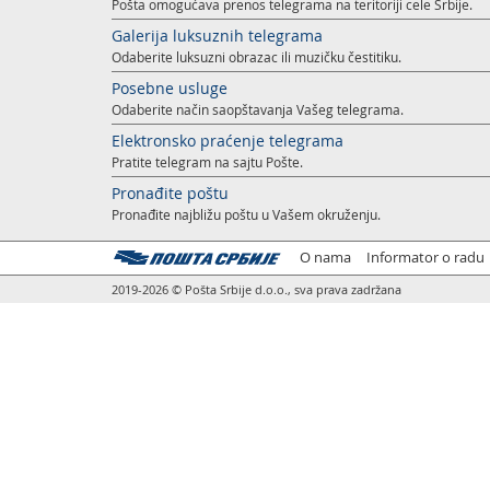
Pošta omogućava prenos telegrama na teritoriji cele Srbije.
Galerija luksuznih telegrama
Odaberite luksuzni obrazac ili muzičku čestitiku.
Posebne usluge
Odaberite način saopštavanja Vašeg telegrama.
Elektronsko praćenje telegrama
Pratite telegram na sajtu Pošte.
Pronađite poštu
Pronađite najbližu poštu u Vašem okruženju.
O nama
Informator o radu
2019-2026 © Pošta Srbije d.o.o., sva prava zadržana