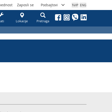
bednost
Zaposli se
Podsajtovi
ЋИР
ENG
lati
Lokacije
Pretraga