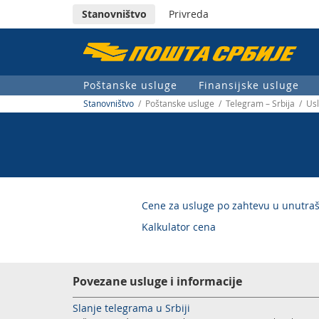
Stanovništvo
Privreda
Пошта
Србије
Poštanske usluge
Finansijske usluge
д.о.о.
Stanovništvo
/ Poštanske usluge / Telegram – Srbija / Us
Cene za usluge po zahtevu u unutra
Kalkulator cena
Povezane usluge i informacije
Slanje telegrama u Srbiji