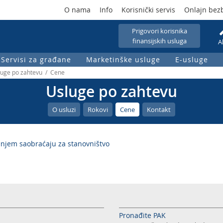
O nama
Info
Korisnički servis
Onlajn bez
Prigovori korisnika
finansijskih usluga
A
Servisi za građane
Marketinške usluge
E-usluge
luge po zahtevu / Cene
Usluge po zahtevu
O usluzi
Rokovi
Cene
Kontakt
šnjem saobraćaju za stanovništvo
Pronađite PAK