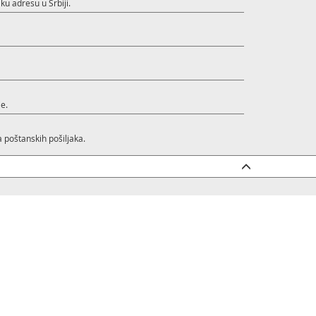
ku adresu u Srbiji.
e.
 poštanskih pošiljaka.