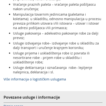
Vraćanje praznih paleta – vraćanje paleta pošiljaocu
nakon uručenja;
Manipulacija tovarnim jedinicama (paletama i
koletama) u skladištu, odnosno manipulacija u procesu
prevoza prilikom utovara i/ili istovara – utovar i istovar
na adresi pošiljaoca i/ili primaoca;
Usluge pakovanja – adekvatno pakovanje robe za dalji
prevoz;
Usluge izdvajanja robe– izdvajanje robe u skladištu za
dalji transport i uručenje krajnjem korisniku;
Usluge prijema i uskladištenja robe iz povrata ili
nesortirane robe - prijem robe u skladištu i
uskladištenje robe;
Usluge deklarisanja i označavanja robe– lepljenje
nalepnica, deklaracija i sl.
Više informacija o logističkim uslugama
Povezane usluge i informacije