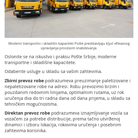
Podrška nagradnim igrama
Geografski informacioni sistem (GIS)
Pravilno adresovanje
Sudske taksene marke
Poštanski adresni kod (PAK)
Spisak zabranjenih artikala za uvoz
Moderni transportni i skladišni kapaciteti Pošte predstavljaju ključ efikasnog
upravljanja procesom snabdevanja.
Punomoćje za uručenje poštanskih pošiljaka
Oslonite se na iskustvo i praksu Pošte Srbije, moderne
transportne i skladišne kapacitete.
Odaberite usluge u skladu sa vašim zahtevima.
Zbirni prevoz robe
podrazumeva preuzimanje paletizovane i
nepaletizovane robe na adresi. Robu prevozimo brzim i
pouzdanim redovnim linijama, optimalnim rutama, uz rok
uručenja dva do tri radna dana od dana prijema, u skladu sa
tehničkim mogućnostima.
Direktan prevoz robe
podrazumeva iznajmljivanje vozila sa
vozačem za potrebe distribucije, prema tačno utvrđenoj
dinamici i izboru lokacija, rokovima uručenja i posebnim
zahtevima korisnika.