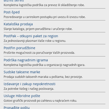
Biznis servis
Kompletna logistička podrška za prevoz ili skladištenje robe.
Post-šped
Posredovanje u carinskom postupku pri uvozu ili izvozu robe.
Kataloška prodaja
Slanje kataloga, prijem porudžbina i uručenje robe.
PostPak – otkupni paket za region
Za jednostavniji plasman Vaše robe u regionu.
PostFin porudžbine
Proširite mogućnosti za poručivanje Vaših proizvoda.
Podrška nagradnim igrama
Kompletna logistička podrška u organizaciji nagradnih igara.
Sudske taksene marke
Prodaja sudskih taksenih maraka u poštama, bez provizije.
Izdavanje i zakup nepokretnosti
Za potrebe Vašeg i našeg poslovanja.
Usluge Hibridne pošte
Gotovi grafički proizvodi po zahtevu u najkraćem roku.
Pronađite poštu