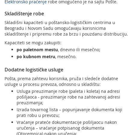
Elektronsko praćenje
robe omogućeno je na sajtu Pošte.
Skladištenje robe
Skladišni kapaciteti u poštansko-logističkim centrima u
Beogradu i Novom Sadu omogućavaju korisnicima
skladištenje i pripremu robe za brzu i pouzdanu distribuciju.
Kapaciteti se mogu zakupiti:
po paletnom mestu
, dnevno ili mesečno;
po kubnom metru
, mesečno.
Dodatne logističke usluge
Pošta, prema zahtevu korisnika, pruža i sledeće dodatne
usluge u procesu prevoza, odnosno u skladištu:
Usluga preuzimanje robe (paleta i koleta) na adresi
pošiljaoca - preuzimanje robe na zahtevanoj adresi
preuzimanja;
Izrada tovarnog lista – popunjavanje dokumenta koji
prati robu u prevozu;
Vraćanje prateće dokumentacije pošiljaocu nakon
uručenja – vraćanje potpisanog dokumenta
(Otpremnica) nakon uručenja;