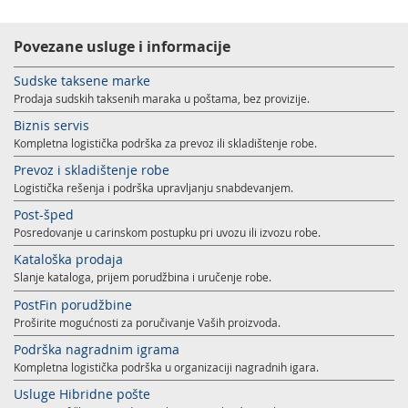
Podrška nagradnim igrama
Geografski informacioni sistem (GIS)
Povezane usluge i informacije
Pravilno adresovanje
Sudske taksene marke
Sudske taksene marke
Poštanski adresni kod (PAK)
Prodaja sudskih taksenih maraka u poštama, bez provizije.
Spisak zabranjenih artikala za uvoz
Biznis servis
Kompletna logistička podrška za prevoz ili skladištenje robe.
Punomoćje za uručenje poštanskih pošiljaka
Prevoz i skladištenje robe
Logistička rešenja i podrška upravljanju snabdevanjem.
Post-šped
Posredovanje u carinskom postupku pri uvozu ili izvozu robe.
Kataloška prodaja
Slanje kataloga, prijem porudžbina i uručenje robe.
PostFin porudžbine
Proširite mogućnosti za poručivanje Vaših proizvoda.
Podrška nagradnim igrama
Kompletna logistička podrška u organizaciji nagradnih igara.
Usluge Hibridne pošte