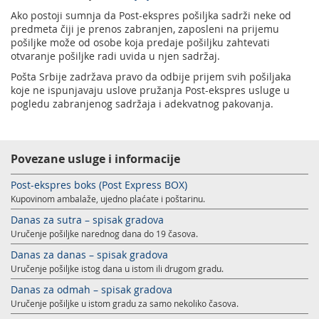
Ako postoji sumnja da Post-ekspres pošiljka sadrži neke od
predmeta čiji je prenos zabranjen, zaposleni na prijemu
pošiljke može od osobe koja predaje pošiljku zahtevati
otvaranje pošiljke radi uvida u njen sadržaj.
Pošta Srbije zadržava pravo da odbije prijem svih pošiljaka
koje ne ispunjavaju uslove pružanja Post-ekspres usluge u
pogledu zabranjenog sadržaja i adekvatnog pakovanja.
Povezane usluge i informacije
Post-ekspres boks (Post Express BOX)
Kupovinom ambalaže, ujedno plaćate i poštarinu.
Danas za sutra – spisak gradova
Uručenje pošiljke narednog dana do 19 časova.
Danas za danas – spisak gradova
Uručenje pošiljke istog dana u istom ili drugom gradu.
Danas za odmah – spisak gradova
Uručenje pošiljke u istom gradu za samo nekoliko časova.