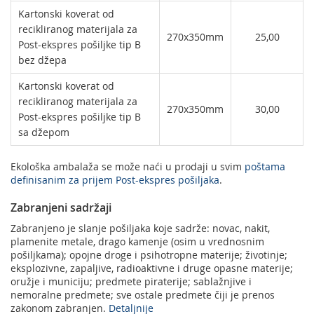
Kartonski koverat od
recikliranog materijala za
270x350mm
25,00
Post-ekspres pošiljke tip B
bez džepa
Kartonski koverat od
recikliranog materijala za
270x350mm
30,00
Post-ekspres pošiljke tip B
sa džepom
Ekološka ambalaža se može naći u prodaji u svim
poštama
definisanim za prijem Post-ekspres pošiljaka
.
Zabranjeni sadržaji
Zabranjeno je slanje pošiljaka koje sadrže: novac, nakit,
plamenite metale, drago kamenje (osim u vrednosnim
pošiljkama); opojne droge i psihotropne materije; životinje;
eksplozivne, zapaljive, radioaktivne i druge opasne materije;
oružje i municiju; predmete piraterije; sablažnjive i
nemoralne predmete; sve ostale predmete čiji je prenos
zakonom zabranjen.
Detaljnije