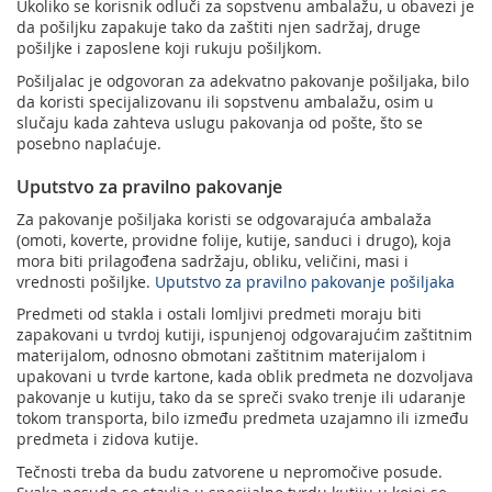
Ukoliko se korisnik odluči za sopstvenu ambalažu, u obavezi je
Podrška nagradnim igrama
Geografski informacioni sistem (GIS)
da pošiljku zapakuje tako da zaštiti njen sadržaj, druge
pošiljke i zaposlene koji rukuju pošiljkom.
Pravilno adresovanje
Sudske taksene marke
Pošiljalac je odgovoran za adekvatno pakovanje pošiljaka, bilo
Poštanski adresni kod (PAK)
da koristi specijalizovanu ili sopstvenu ambalažu, osim u
slučaju kada zahteva uslugu pakovanja od pošte, što se
Spisak zabranjenih artikala za uvoz
posebno naplaćuje.
Punomoćje za uručenje poštanskih pošiljaka
Uputstvo za pravilno pakovanje
Za pakovanje pošiljaka koristi se odgovarajuća ambalaža
(omoti, koverte, providne folije, kutije, sanduci i drugo), koja
mora biti prilagođena sadržaju, obliku, veličini, masi i
vrednosti pošiljke.
Uputstvo za pravilno pakovanje pošiljaka
Predmeti od stakla i ostali lomljivi predmeti moraju biti
zapakovani u tvrdoj kutiji, ispunjenoj odgovarajućim zaštitnim
materijalom, odnosno obmotani zaštitnim materijalom i
upakovani u tvrde kartone, kada oblik predmeta ne dozvoljava
pakovanje u kutiju, tako da se spreči svako trenje ili udaranje
tokom transporta, bilo između predmeta uzajamno ili između
predmeta i zidova kutije.
Tečnosti treba da budu zatvorene u nepromočive posude.