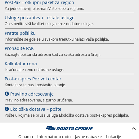
PostPak – otkupni paket za region
Za jednostavniji plasman Vaše robe u regionu.
Usluge po zahtevu i ostale usluge
Obezbedite viši kvalitet usluga kroz dodatne usluge.
Pratite pošiljku
Informišite se gde se u svakom trenutku nalazi Vaša pošiljka.
Pronađite PAK
Saznajte poštanski adresni kod za svaku adresu u Srbiji.
Kalkulator cena
Izračunajte cenu odabrane usluge.
Post-ekspres Pozivni centar
Kontaktirajte nas i postavite pitanje.
Pravilno adresovanje
Pravilno adresovanje, sigurno uručenje.
Ekološka dostava – pošte
Pošte u kojima se pruža usluga Ekološka dostava post-ekspres pošiljaka.
O nama
Informator o radu
Javne nabavke
Lokacije