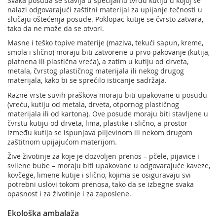
Svaka posuda se stavlja u specijalno tvrdu kutiju u kojoj se
nalazi odgovarajući zaštitni materijal za upijanje tečnosti u
slučaju oštećenja posude. Poklopac kutije se čvrsto zatvara,
tako da ne može da se otvori.
Masne i teško topive materije (maziva, tekući sapun, kreme,
smola i slično) moraju biti zatvorene u prvo pakovanje (kutija,
platnena ili plastična vreća), a zatim u kutiju od drveta,
metala, čvrstog plastičnog materijala ili nekog drugog
materijala, kako bi se sprečilo isticanje sadržaja.
Razne vrste suvih praškova moraju biti upakovane u posudu
(vreću, kutiju od metala, drveta, otpornog plastičnog
materijala ili od kartona). Ove posude moraju biti stavljene u
čvrstu kutiju od drveta, lima, plastike i slično, a prostor
između kutija se ispunjava piljevinom ili nekom drugom
zaštitnom upijajućom materijom.
Žive životinje za koje je dozvoljen prenos – pčele, pijavice i
svilene bube – moraju biti upakovane u odgovarajuće kaveze,
kovčege, limene kutije i slično, kojima se osiguravaju svi
potrebni uslovi tokom prenosa, tako da se izbegne svaka
opasnost i za životinje i za zaposlene.
Ekološka ambalaža