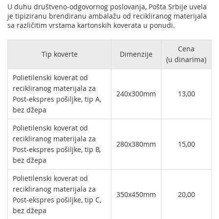
U duhu društveno-odgovornog poslovanja, Pošta Srbije uvela
je tipiziranu brendiranu ambalažu od recikliranog materijala
sa različitim vrstama kartonskih koverata u ponudi.
Cena
Tip koverte
Dimenzije
(u dinarima)
Polietilenski koverat od
recikliranog materijala za
240x300mm
13,00
Post-ekspres pošiljke, tip A,
bez džepa
Polietilenski koverat od
recikliranog materijala za
280x380mm
15,00
Post-ekspres pošiljke, tip B,
bez džepa
Polietilenski koverat od
recikliranog materijala za
350x450mm
20,00
Post-ekspres pošiljke, tip C,
bez džepa