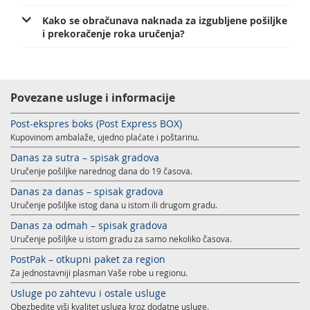
Kako se obračunava naknada za izgubljene pošiljke
i prekoračenje roka uručenja?
Povezane usluge i informacije
Post-ekspres boks (Post Express BOX)
Kupovinom ambalaže, ujedno plaćate i poštarinu.
Danas za sutra – spisak gradova
Uručenje pošiljke narednog dana do 19 časova.
Danas za danas – spisak gradova
Uručenje pošiljke istog dana u istom ili drugom gradu.
Danas za odmah – spisak gradova
Uručenje pošiljke u istom gradu za samo nekoliko časova.
PostPak – otkupni paket za region
Za jednostavniji plasman Vaše robe u regionu.
Usluge po zahtevu i ostale usluge
Obezbedite viši kvalitet usluga kroz dodatne usluge.