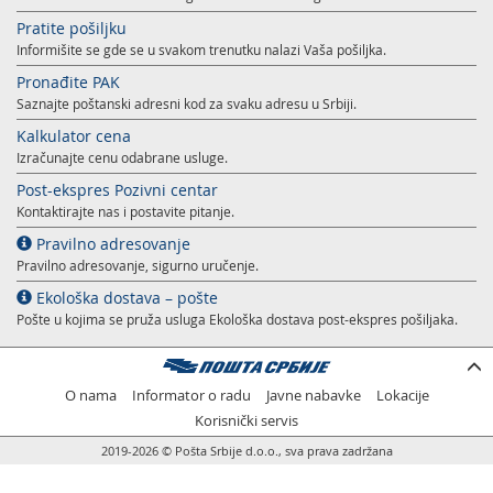
Pratite pošiljku
Informišite se gde se u svakom trenutku nalazi Vaša pošiljka.
Pronađite PAK
Saznajte poštanski adresni kod za svaku adresu u Srbiji.
Kalkulator cena
Izračunajte cenu odabrane usluge.
Post-ekspres Pozivni centar
Kontaktirajte nas i postavite pitanje.
Pravilno adresovanje
Pravilno adresovanje, sigurno uručenje.
Ekološka dostava – pošte
Pošte u kojima se pruža usluga Ekološka dostava post-ekspres pošiljaka.
O nama
Informator o radu
Javne nabavke
Lokacije
Korisnički servis
2019-2026 © Pošta Srbije d.o.o., sva prava zadržana