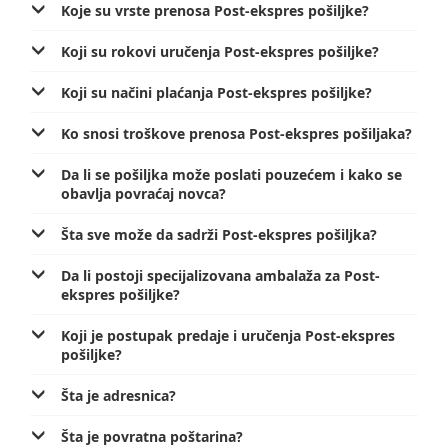
Koje su vrste prenosa Post-ekspres pošiljke?
Podrška nagradnim igrama
Geografski informacioni sistem (GIS)
Pravilno adresovanje
Koji su rokovi uručenja Post-ekspres pošiljke?
Sudske taksene marke
Poštanski adresni kod (PAK)
Koji su načini plaćanja Post-ekspres pošiljke?
Spisak zabranjenih artikala za uvoz
Ko snosi troškove prenosa Post-ekspres pošiljaka?
Punomoćje za uručenje poštanskih pošiljaka
Da li se pošiljka može poslati pouzećem i kako se
obavlja povraćaj novca?
Šta sve može da sadrži Post-ekspres pošiljka?
Da li postoji specijalizovana ambalaža za Post-
ekspres pošiljke?
Koji je postupak predaje i uručenja Post-ekspres
pošiljke?
Šta je adresnica?
Šta je povratna poštarina?