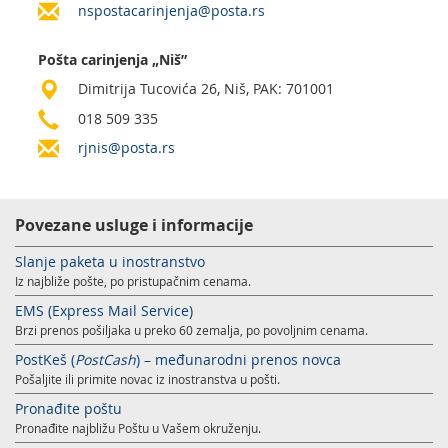
nspostacarinjenja@posta.rs
Pošta carinjenja „Niš”
Dimitrija Tucovića 26, Niš, PAK: 701001
018 509 335
rjnis@posta.rs
Povezane usluge i informacije
Slanje paketa u inostranstvo
Iz najbliže pošte, po pristupačnim cenama.
EMS (Express Mail Service)
Brzi prenos pošiljaka u preko 60 zemalja, po povoljnim cenama.
PostKeš (
PostCash
) – međunarodni prenos novca
Pošaljite ili primite novac iz inostranstva u pošti.
Pronađite poštu
Pronađite najbližu Poštu u Vašem okruženju.