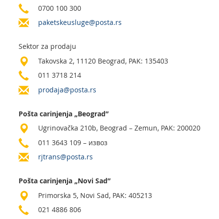
Usluge za Banku Poštansku štedionicu a. d.
Mobilna aplikacija Pošte Srbije
0700 100 300
paketskeusluge@posta.rs
Pravilno adresovanje
Specifične usluge
Prodaja, izdavanje i zakup nepokretnosti
Poštanski adresni kod (PAK)
Pošte Pet friendly
Sektor za prodaju
Takovska 2, 11120 Beograd, PAK: 135403
Spisak zabranjenih artikala za uvoz
Prodaja i prekonfiguracija TAG uređaja
011 3718 214
Punomoćje za uručenje poštanskih pošiljaka
Vaučeri za odmor u Srbiji
prodaja@posta.rs
Pošta carinjenja „Beograd”
Ugrinovačka 210b, Beograd – Zemun, PAK: 200020
011 3643 109 – извоз
rjtrans@posta.rs
Pošta carinjenja „Novi Sad”
Primorska 5, Novi Sad, PAK: 405213
021 4886 806