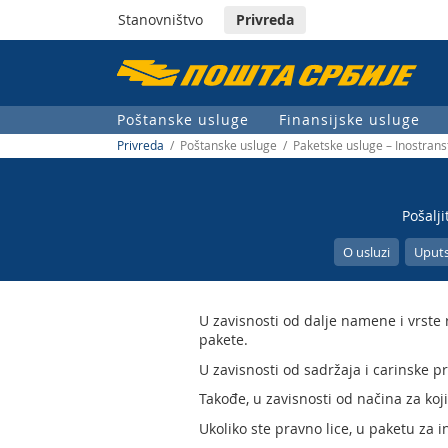
Stanovništvo
Privreda
Пошта
Србије
Poštanske usluge
Finansijske usluge
д.о.о.
Privreda
/ Poštanske usluge / Paketske usluge – Inostrans
Pošalj
O usluzi
Uputs
U zavisnosti od dalje namene i vrste 
pakete.
U zavisnosti od sadržaja i carinske p
Takođe, u zavisnosti od načina za koji
Ukoliko ste pravno lice, u paketu za 