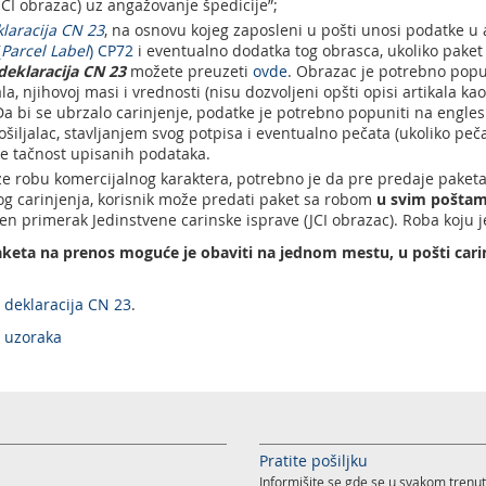
JCI obrazac) uz angažovanje špedicije”;
klaracija CN 23
, na osnovu kojeg zaposleni u pošti unosi podatke u 
(
Parcel Label
) CP72
i eventualno dodatka tog obrasca, ukoliko paket s
deklaracija CN 23
možete preuzeti
ovde
. Obrazac je potrebno popun
ala, njihovoj masi i vrednosti (nisu dozvoljeni opšti opisi artikala ka
Da bi se ubrzalo carinjenje, podatke je potrebno popuniti na englesk
ošiljalac, stavljanjem svog potpisa i eventualno pečata (ukoliko peča
e tačnost upisanih podataka.
eze robu komercijalnog karaktera, potrebno je da pre predaje paketa
og carinjenja, korisnik može predati paket sa robom
u svim poštam
n primerak Jedinstvene carinske isprave (JCI obrazac). Roba koju j
paketa na prenos moguće je obaviti na jednom mestu, u pošti car
 deklaracija CN 23
.
i uzoraka
Pratite pošiljku
Informišite se gde se u svakom trenut