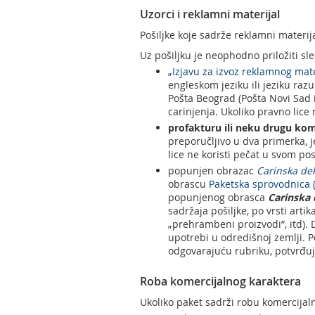
Uzorci i reklamni materijal
Pošiljke koje sadrže reklamni materij
Uz pošiljku je neophodno priložiti s
„Izjavu za izvoz reklamnog mate
engleskom jeziku ili jeziku raz
Pošta Beograd (Pošta Novi Sad il
carinjenja. Ukoliko pravno lic
profakturu ili neku drugu kom
preporučljivo u dva primerka, 
lice ne koristi pečat u svom p
popunjen obrazac
Carinska de
obrascu
Paketska sprovodnica 
popunjenog obrasca
Carinska 
sadržaja pošiljke, po vrsti artik
„prehrambeni proizvodi”, itd). 
upotrebi u odredišnoj zemlji. P
odgovarajuću rubriku, potvrđuj
Roba komercijalnog karaktera
Ukoliko paket sadrži robu komercija