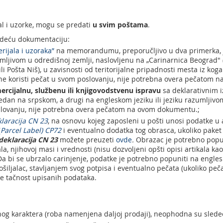
al i uzorke, mogu se predati
u svim poštama
.
ledeću dokumentaciju:
rijala i uzoraka”
na memorandumu, preporučljivo u dva primerka, 
umljivom u odredišnoj zemlji, naslovljenu na „Carinarnica Beograd" (
i Pošta Niš), u zavisnosti od teritorijalne pripadnosti mesta iz koga
e ne koristi pečat u svom poslovanju, nije potrebna overa pečatom
ercijalnu, službenu ili knjigovodstvenu ispravu
sa deklarativnim
jedan na srpskom, a drugi na engleskom jeziku ili jeziku razumljivo
oslovanju, nije potrebna overa pečatom na ovom dokumentu.;
klaracija CN 23
, na osnovu kojeg zaposleni u pošti unosi podatke u 
(
Parcel Label) CP72
i eventualno dodatka tog obrasca, ukoliko paket s
deklaracija CN 23
možete preuzeti
ovde
.
Obrazac je potrebno popun
ala, njihovoj masi i vrednosti (nisu dozvoljeni opšti opisi artikala ka
Da bi se ubrzalo carinjenje, podatke je potrebno popuniti na englesk
ošiljalac, stavljanjem svog potpisa i eventualno pečata (ukoliko peča
e tačnost upisanih podataka.
lnog karaktera (roba namenjena daljoj prodaji), neophodna su sled