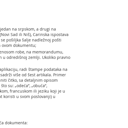
jedan na srpskom, a drugi na
Novi Sad ili Niš), Carinska ispostava
 se pošiljka šalje nadležnoj pošti
 na ovom dokumentu;
 iznosom robe, na memorandumu,
m u odredišnoj zemlji. Ukoliko pravno
aplikaciju, radi štampe podataka na
adrži više od šest artikala. Primer
iti čitko, sa detaljnim opisom
o što su: „odeća”, „obuća”,
om, francuskom ili jeziku koji je u
t koristi u svom poslovanji) u
eća dokumenta: