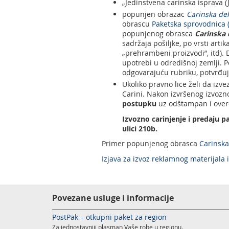
„Jedinstvena carinska isprava (
popunjen obrazac
Carinska de
obrascu
Paketska sprovodnica 
popunjenog obrasca
Carinska 
sadržaja pošiljke, po vrsti artik
„prehrambeni proizvodi”, itd). 
upotrebi u odredišnoj zemlji. P
odgovarajuću rubriku, potvrđuj
Ukoliko pravno lice želi da izv
Carini. Nakon izvršenog izvozn
postupku
uz odštampan i overe
Izvozno carinjenje i predaju 
ulici 210b.
Primer popunjenog obrasca
Carinska
Izjava za izvoz reklamnog materijala 
Povezane usluge i informacije
PostPak – otkupni paket za region
Za jednostavniji plasman Vaše robe u regionu.