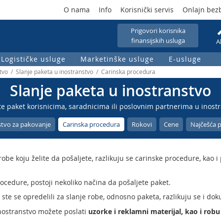
O nama
Info
Korisnički servis
Onlajn bez
Prigovori korisnika
finansijskih usluga
A
Logističke usluge
Marketinške usluge
E-usluge
tvo / Slanje paketa u inostranstvo / Carinska procedura
Slanje paketa u inostranstvo
ite paket korisnicima, saradnicima ili poslovnim partnerima u inostr
tvo za pakovanje
Carinska procedura
Rokovi
Cene
Najčešća p
robe koju želite da pošaljete, razlikuju se carinske procedure, kao 
rocedure, postoji nekoliko načina da pošaljete paket.
 ste se opredelili za slanje robe, odnosno paketa, razlikuju se i dok
inostranstvo možete poslati
uzorke i reklamni materijal, kao i rob