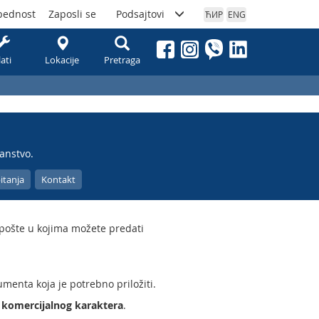
bednost
Zaposli se
Podsajtovi
ЋИР
ENG
lati
Lokacije
Pretraga
anstvo.
itanja
Kontakt
i pošte u kojima možete predati
umenta koja je potrebno priložiti.
u komercijalnog karaktera
.