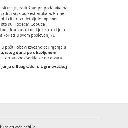
aplikaciju, radi štampe podataka na
adrži više od šest artikala
.
Primer
iti čitko, sa detaljnim opisom
o što su: „odeća”, „obuća”,
om, francuskom ili jeziku koji je u
t koristi u svom poslovanji) u
 u pošti, obavi izvozno carinjenje u
a, istog dana po obavljenom
e Carina obezbedila se ne otvara.
injenja u Beogradu, u Ugrinovačkoj
ku nalazi Vaša pošiljka.